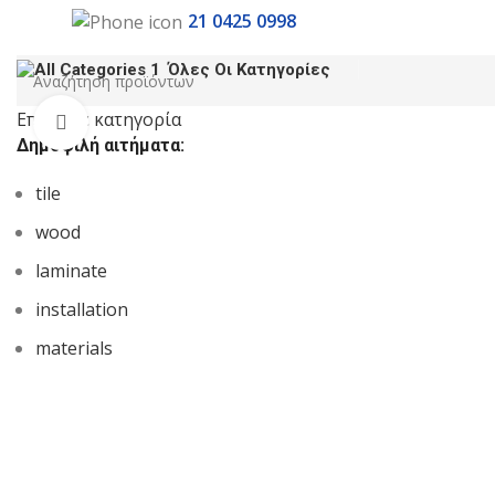
21 0425 0998
Όλες Οι Κατηγορίες
Επιλέξτε κατηγορία
Κλικ για μεγέθυνση
Δημοφιλή αιτήματα:
tile
wood
laminate
installation
materials