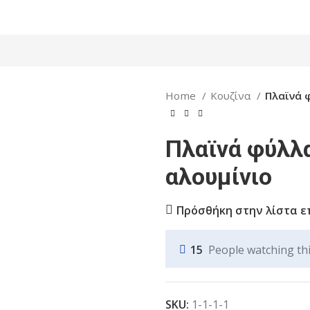
Home
Κουζίνα
Πλαϊνά 
Πλαϊνά φύλλ
αλουμίνιο
Πρόσθήκη στην λίστα ε
15
People watching th
SKU:
1-1-1-1