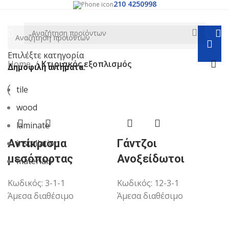
210 4250998
Επιλέξτε κατηγορία
Home
Κτιριακός εξοπλισμός
Δημοφιλή αιτήματα:
tile
wood
laminate
Αντίκρισμα
Γάντζοι
installation
μεσόπορτας
Ανοξείδωτοι
materials
Κωδικός:
3-1-1
Κωδικός:
12-3-1
Άμεσα διαθέσιμο
Άμεσα διαθέσιμο