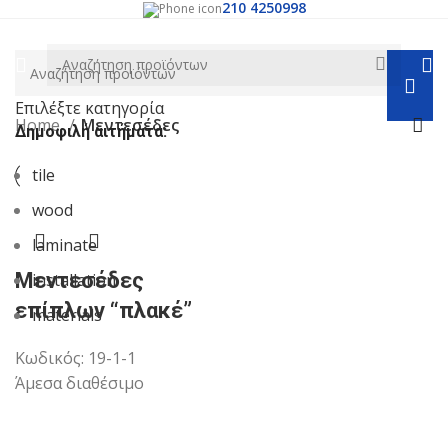
210 4250998
Επιλέξτε κατηγορία
Home
Μεντεσέδες
Δημοφιλή αιτήματα:
tile
wood
laminate
Μεντεσέδες
installation
επίπλων “πλακέ”
materials
Κωδικός:
19-1-1
Άμεσα διαθέσιμο