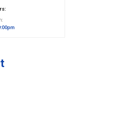
rs:
n:
9:00pm
t