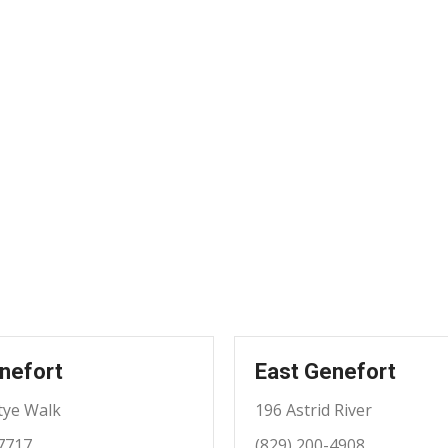
nefort
East Genefort
tye Walk
196 Astrid River
-7717
(829) 200-4908