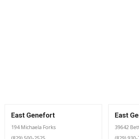
East Genefort
East Ge
194 Michaela Forks
39642 Bet
(829) 500-2525
(829) 930