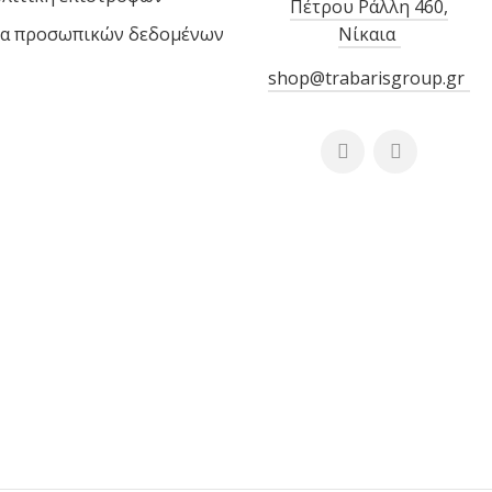
Πέτρου Ράλλη 460,
α προσωπικών δεδομένων
Νίκαια
shop@trabarisgroup.gr