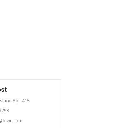
ost
Island Apt. 415
-9798
@lowe.com