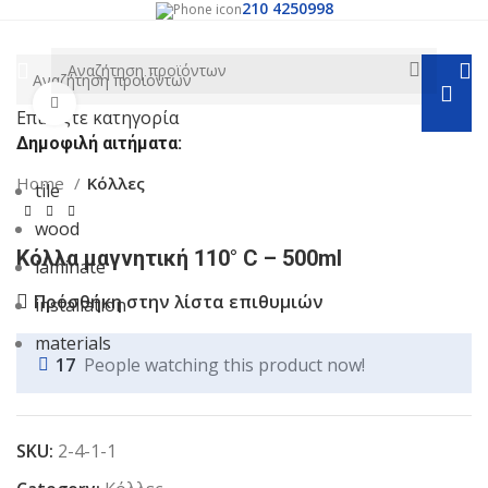
210 4250998
Κλικ για μεγέθυνση
Επιλέξτε κατηγορία
Δημοφιλή αιτήματα:
Home
Κόλλες
tile
wood
Κόλλα μαγνητική 110° C – 500ml
laminate
Πρόσθήκη στην λίστα επιθυμιών
installation
materials
17
People watching this product now!
SKU:
2-4-1-1