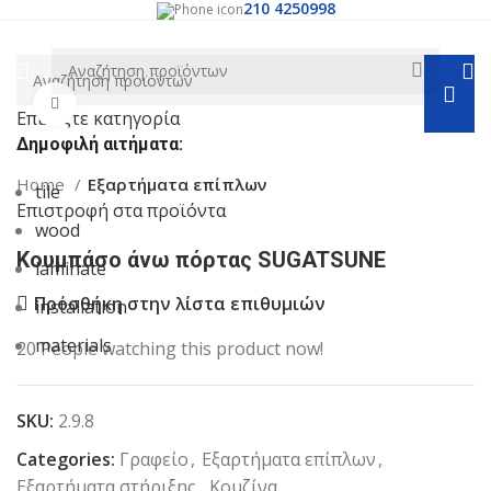
210 4250998
Κλικ για μεγέθυνση
Επιλέξτε κατηγορία
Δημοφιλή αιτήματα:
Home
Εξαρτήματα επίπλων
tile
Επιστροφή στα προϊόντα
wood
Κουμπάσο άνω πόρτας SUGATSUNE
laminate
Πρόσθήκη στην λίστα επιθυμιών
installation
materials
20
People watching this product now!
SKU:
2.9.8
Categories:
Γραφείο
,
Εξαρτήματα επίπλων
,
Εξαρτήματα στήριξης
,
Κουζίνα