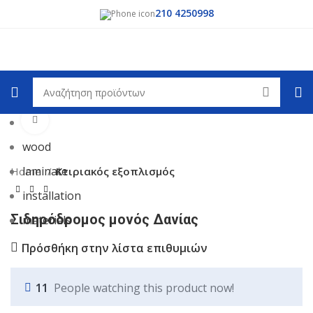
210 4250998
Επιλέξτε κατηγορία
Δημοφιλή αιτήματα:
Κλικ για μεγέθυνση
tile
wood
laminate
Home
Κτιριακός εξοπλισμός
installation
Σιδηρόδρομος μονός Δανίας
materials
Πρόσθήκη στην λίστα επιθυμιών
11
People watching this product now!