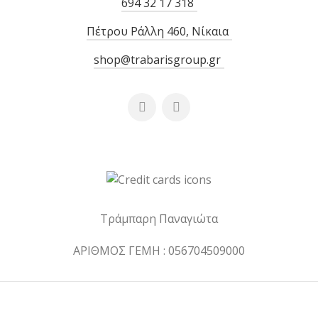
694 32 17 318
Πέτρου Ράλλη 460, Νίκαια
shop@trabarisgroup.gr
Τράμπαρη Παναγιώτα
ΑΡΙΘΜΟΣ ΓΕΜΗ : 056704509000
Κατασκευή eshop με
από
τη freshid