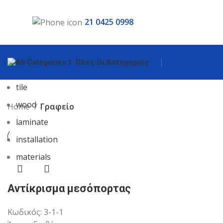
21 0425 0998
Επιλέξτε κατηγορία
Όλες Οι Κατηγορίες
Δημοφιλή αιτήματα:
tile
wood
Home
Γραφείο
laminate
installation
materials
Αντίκρισμα μεσόπορτας
Κωδικός:
3-1-1